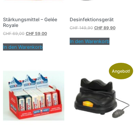
Stärkungsmittel – Gelée
Desinfektionsgerät
Royale
CHF
149,90
CHF
89,90
CHF
69,00
CHF
59,00
In den Warenkorb
In den Warenkorb
Angebot!