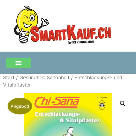
FREIZEIT & REISEN
SICHERHEIT & KAMERA
GESUNDHEIT & SCHÖNHEIT
0 Artikel
Start
/
Gesundheit Schönheit
/ Entschlackungs- und
Vitalpflaster
Angebot!